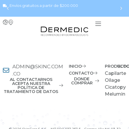
Envíos gratuitos a partir de $200.000
ADMIN@SKINC.COM
INICIO
PRODUCT
BLO
CONTACTO
Capilarte
.CO
DONDE
AL CONTACTARNOS
Oilage
COMPRAR
ACEPTA NUESTRA
Cicatopy
POLÍTICA DE
TRATAMIENTO DE DATOS
Melumin
© 2026 SkinCare S.A.S. – NIT 900 637 257-5 – Carrera 49a No. 93-32