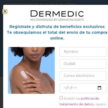
Regístrate y disfruta de beneficios exclusivos
Te obsequiamos el total del envio de tu compra
online.
Ayuda a prevenir la aparición de manchas
Acepto las
políticas de
Contribuye a una piel de aspecto más suave y
tratamiento de datos
y quiero