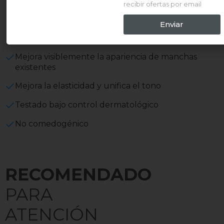
uniforme
recibir ofertas por email
Con agua termal
Enviar
Hipoalergénico
Mejora visiblemente la apariencia de manchas
existentes
Mejora la elasticidad y unifica el tono
Testado bajo control dermatológico
No comedogénico
RECOMENDADO
PARA
ATENCIÓN